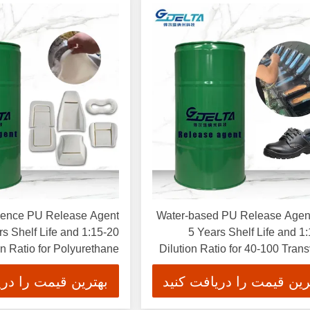
ience PU Release Agent
Water-based PU Release Agent
rs Shelf Life and 1:15-20
5 Years Shelf Life and 1
on Ratio for Polyurethane
Dilution Ratio for 40-100 Tran
Product Production
Temper
رین قیمت را دریافت کنید
بهترین قیمت را دری