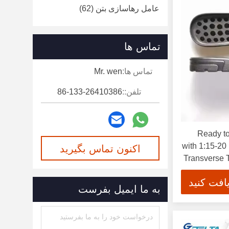
عامل رهاسازی بتن
(62)
تماس ها
تماس ها:
Mr. wen
تلفن::
86-133-26410386
Ready t
with 1:15-20 
اکنون تماس بگیرید
Transverse 
افت کنید
به ما ایمیل بفرست