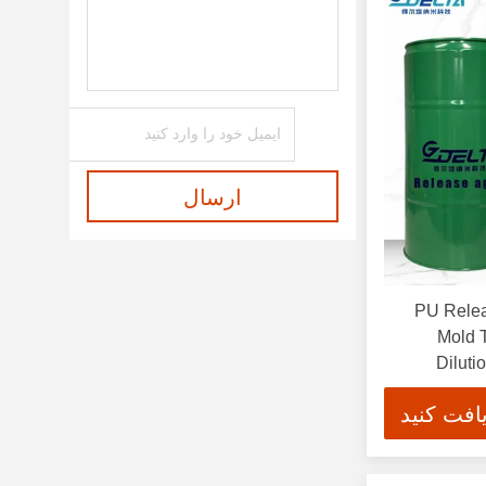
ارسال
PU Relea
Mold 
Diluti
افت کنید