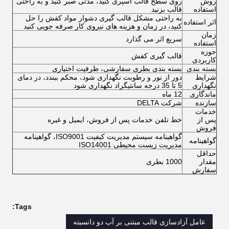
روش
روی سطح قالب اسپری کنید، مدتی صبر کنید و به راحتی
استفاده
قالب بزنید
به راحتی مشکل قالب گیری دشوار مواد کفش را حل
اثر استفاده
کنید، در زمان و هزینه های نیروی کار صرفه جویی کنید
زمان
سریع اثر می گذارد
استفاده
حوزه
قالب گیری کفش
کاربردی
بسته بندی
بسته بندی بطری سفارشی، ظرفیت اختیاری
شرایط
دور از نور و رطوبت نگهداری شود، محکم ببندد، در دمای
نگهداری
5 تا 35 درجه سانتیگراد نگهداری شود
ماندگاری
12 ماه
سازنده
شرکت DELTA
خدمات
پس از
خط تلفن خدمات پس از فروش، ایمیل و غیره
فروش
گواهینامه سیستم مدیریت کیفیت ISO9001، گواهینامه
گواهینامه
مدیریت زیست محیطی ISO14001
حداقل
مقدار
1000 بطری
سفارش
Tags:
عامل آزادسازی قالب مبتنی بر آب دو دانسیته