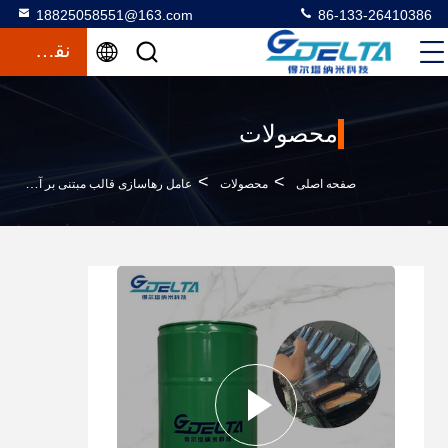
18825058551@163.com
86-133-26410386
نقل قول
محصولات
>
>
>
صفحه اصلی
محصولات
عامل رهاسازی قالب مبتنی بر آب