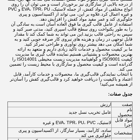
از درجه بالایی از سازگاری نیز برخوردار است و می توان آن را روی
انواع مختلفی از مواد کفش، از جمله لاستیک، EVA، TPR، PU و PVC
و غیره اعمال کرد.علاوه بر این، می تواند از اکسیداسیون و پیری
جلوگیری کند و عمر مفید مواد کفش را افزایش دهد.
استفاده از عامل قالب گیری ما فوق العاده آسان است.به سادگی آن
را به طور یکنواخت روی سطح قالب اسپری کنید، مدتی صبر کنید و
سپس به راحتی قالب بزنید.این می تواند به شما کمک کند تا مقدار
قابل توجهی در زمان و هزینه های نیروی کار صرفه جویی کنید و به
شما امکان می دهد بیشتر روی نوآوری و طراحی تمرکز کنید.
ما بر کیفیت محصول و خدمات تاکید زیادی داریم و متعهد به ارائه
بهترین محصولات و پشتیبانی هستیم.نماینده قالب گیری ما مدیریت
کیفیت ISO9001 و گواهینامه مدیریت زیست محیطی ISO14001 را
گذرانده است و کیفیت محصول و سازگاری با محیط زیست را تضمین
می کند.
با انتخاب نمایندگی قالب‌گیری ما، محصولات و خدمات کارآمد، قابل
اعتماد و باکیفیت را دریافت خواهید کرد و قالب‌گیری کفش را آسان‌تر
از همیشه می‌کنید!
جدول صفات:
صفت
ارزش
نام
عامل تخریب نسل جدید
محصول
مواد قابل
لاستیک، EVA، TPR، PU، PVC و غیره
اجرا
ساده، کارآمد، بسیار سازگار، از اکسیداسیون و پیری
مشخصات
جلوگیری می کند