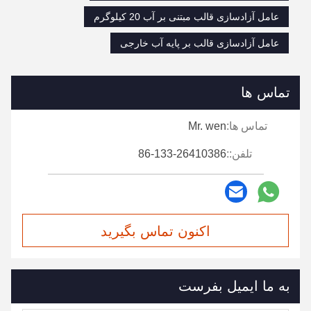
عامل آزادسازی قالب مبتنی بر آب 20 کیلوگرم
عامل آزادسازی قالب بر پایه آب خارجی
تماس ها
تماس ها:
Mr. wen
تلفن::
86-133-26410386
اکنون تماس بگیرید
به ما ایمیل بفرست