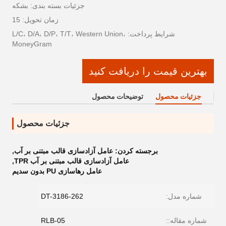
جزئیات بسته بندی: بشکه
زمان تحویل: 15
شرایط پرداخت: L/C، D/A، D/P، T/T، Western Union،
MoneyGram
بهترین قیمت را دریافت کنید
جزئیات محصول
توضیحات محصول
جزئیات محصول
برجسته کردن:
عامل آزادسازی قالب مبتنی بر آب
,
عامل آزادسازی قالب مبتنی بر آب TPR
,
عامل رهاسازی PU بدون سدیم
شماره مدل:
DT-3186-262
شماره مقاله::
RLB-05