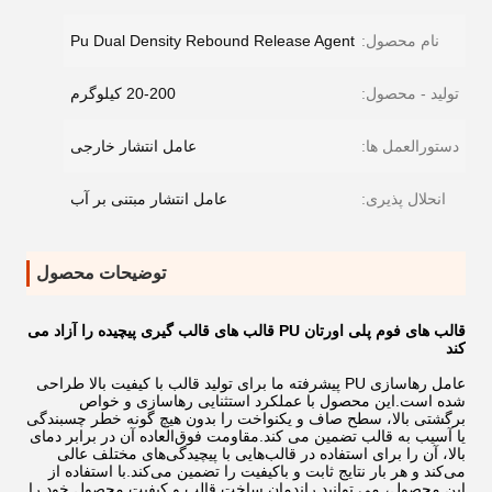
نام محصول:
Pu Dual Density Rebound Release Agent
تولید - محصول:
20-200 کیلوگرم
دستورالعمل ها:
عامل انتشار خارجی
انحلال پذیری:
عامل انتشار مبتنی بر آب
توضیحات محصول
قالب های فوم پلی اورتان PU قالب های قالب گیری پیچیده را آزاد می
کند
عامل رهاسازی PU پیشرفته ما برای تولید قالب با کیفیت بالا طراحی
شده است.این محصول با عملکرد استثنایی رهاسازی و خواص
برگشتی بالا، سطح صاف و یکنواخت را بدون هیچ گونه خطر چسبندگی
یا آسیب به قالب تضمین می کند.مقاومت فوق‌العاده آن در برابر دمای
بالا، آن را برای استفاده در قالب‌هایی با پیچیدگی‌های مختلف عالی
می‌کند و هر بار نتایج ثابت و باکیفیت را تضمین می‌کند.با استفاده از
این محصول، می توانید راندمان ساخت قالب و کیفیت محصول خود را