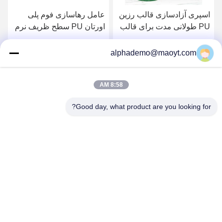
اسپری آزادسازی قالب رزین
عامل رهاسازی فوم پلی
PU طولانی مدت برای قالب
اورتان PU سطح ظریف نرم
های بادوام
را کاملا باز می کند
بهترین قیمت را دریافت کنید
بهترین قیمت را دریافت کنید
alphademo@maoyt.com
8:58 AM
Good day, what product are you looking for?
GUANGZHOU DELTA TECHNOLOGY CO.,
LTD.
18825058551@163.com
86-133-26410386
502، ساختمان B، بندر خلاق Chaoyun، خیابان Xingye، Nancun،