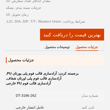
مقدار حداقل تعداد سفارش: 10
جزئیات بسته بندی: بشکه
زمان تحویل: 15
شرایط پرداخت: L/C، D/A، D/P، T/T، Western Union،
بهترین قیمت را دریافت کنید
جزئیات محصول
توضیحات محصول
جزئیات محصول
برجسته کردن:
آزادسازی قالب فوم پلی یورتان PU
,
آزادسازی قالب فوم پلی اورتان شفاف
,
آزادسازی قالب فوم PU خارجی
شماره مدل:
DT-3186-262
تایپ کنید:
عامل انتشار خارجی