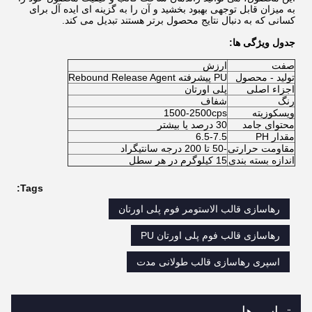
به میزان قابل توجهی بهبود بخشید و آن را به گزینه ای ایده آل برای
کسانی که به دنبال نتایج محصول برتر هستند تبدیل می کند.
جدول ویژگی ها:
صفت
ارزش
تولید - محصول
PU پیشرفته Rebound Release Agent
اجزاء اصلی
پلی اورتان
رنگ
شفاف
ویسکوزیته
1500-2500cps
محتوای جامد
30 درصد یا بیشتر
مقدار PH
6.5-7.5
مقاومت حرارتی
-50 تا 200 درجه سانتیگراد
اندازه بسته بندی
15 کیلوگرم در هر سطل
Tags:
رهاسازی قالب الاستومر فوم پلی اورتان
رهاسازی قالب فوم پلی اورتان PU
اسپری رهاسازی قالب طولانی مدت
تماس ها