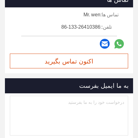
تماس ها:
Mr. wen
تلفن::
86-133-26410386
اکنون تماس بگیرید
به ما ایمیل بفرست