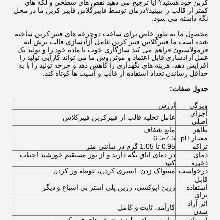
کربن خود هستید؟ آیا ترجیح می دهید نقص های سطحی و لکه های
کمتر از قالب را ببینید؟درمان توسط فايبرگلاس فايبر کربن ما در محل
نگه داشته می شود.
محصول ما به طور خاص برای ساخت دوچرخه های فیبر کربن ساخته
شده است.ما فیبرگلاس فیبر کربن عامل آزادسازی قالب برش لبه
فرمولاسیون فراهم می کند سازگاری خوب با ماده خود را و تولید یک
عمل آزادسازی قابل اعتماد و موثرروش ما می تواند کارایی تولید را
افزایش دهد، هزینه های نگهداری را کاهش دهد و چرخه تولید را با به
حداقل رساندن تعداد استفاده از قالب و آسیب ها کوتاه کند.
جدول صفات:
ویژگی
ارزش
اجزای
عامل تخلیه قالب از فیبرکربن فیبرکلاس
اصلی
ظاهر
مایع شفاف
مقدار pH
6.5-7.5
تراکم
0.95 تا 1.05 گرم در سانتی متر
دمای
در دمای اتاق نگه دارید و از نور مستقیم خورشید اجتناب
ذخیره
کنید.
درخواست
مسواک زدن، اسپری کردن، غوطه ور کردن
قابل
استفاده
رزین اپوکسی، رزین پلی استر بی اشباع و دیگر
برای
اثر آزاد
کارآمد، ثابت و کامل
شدن
استفاده
مناسب برای تولید دوچرخه های فیبر کربن