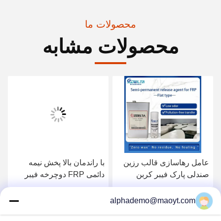
محصولات ما
محصولات مشابه
عامل رهاسازی قالب رزین
با راندمان بالا پخش نیمه
صندلی پارک فیبر کربن
دائمی FRP دوچرخه فیبر
کربن
بهترین قیمت را دریافت کنید
بهترین قیمت را دریافت کنید
alphademo@maoyt.com