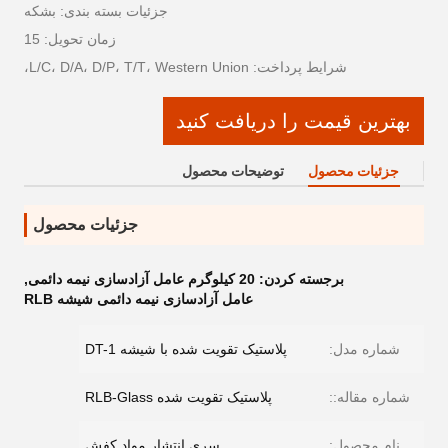
جزئیات بسته بندی: بشکه
زمان تحویل: 15
شرایط پرداخت: L/C، D/A، D/P، T/T، Western Union،
بهترین قیمت را دریافت کنید
جزئیات محصول
توضیحات محصول
جزئیات محصول
برجسته کردن:
20 کیلوگرم عامل آزادسازی نیمه دائمی
,
عامل آزادسازی نیمه دائمی شیشه RLB
شماره مدل:
پلاستیک تقویت شده با شیشه DT-1
شماره مقاله::
پلاستیک تقویت شده RLB-Glass
نام محصول:
سری انتشار مواد کفش