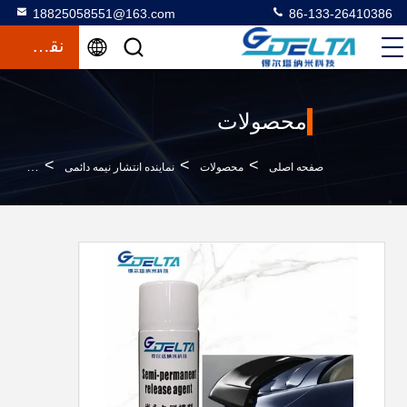
18825058551@163.com
86-133-26410386
نقل قول
محصولات
>
>
>
صفحه اصلی
محصولات
نماینده انتشار نیمه دائمی
20 کیلوگرم مواد پلاستیکی تقویت شده شیشه ای