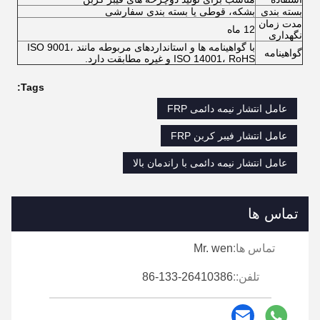
بسته بندی
بشکه، قوطی یا بسته بندی سفارشی
مدت زمان
12 ماه
نگهداری
با گواهینامه ها و استانداردهای مربوطه مانند ISO 9001،
گواهینامه
ISO 14001، RoHS و غیره مطابقت دارد.
Tags:
عامل انتشار نیمه دائمی FRP
عامل انتشار فیبر کربن FRP
عامل انتشار نیمه دائمی با راندمان بالا
تماس ها
تماس ها:
Mr. wen
تلفن::
86-133-26410386