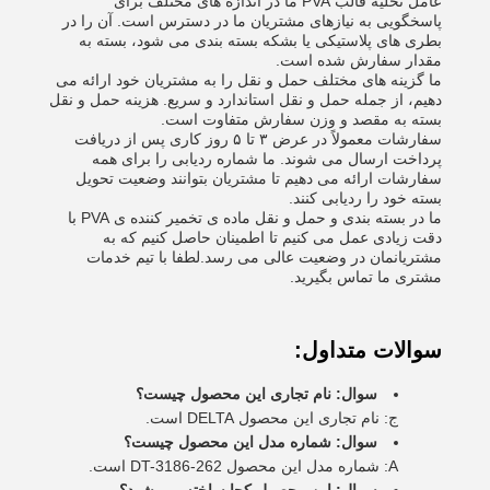
عامل تخلیه قالب PVA ما در اندازه های مختلف برای
پاسخگویی به نیازهای مشتریان ما در دسترس است. آن را در
بطری های پلاستیکی یا بشکه بسته بندی می شود، بسته به
مقدار سفارش شده است.
ما گزینه های مختلف حمل و نقل را به مشتریان خود ارائه می
دهیم، از جمله حمل و نقل استاندارد و سریع. هزینه حمل و نقل
بسته به مقصد و وزن سفارش متفاوت است.
سفارشات معمولاً در عرض ۳ تا ۵ روز کاری پس از دریافت
پرداخت ارسال می شوند. ما شماره ردیابی را برای همه
سفارشات ارائه می دهیم تا مشتریان بتوانند وضعیت تحویل
بسته خود را ردیابی کنند.
ما در بسته بندی و حمل و نقل ماده ی تخمیر کننده ی PVA با
دقت زیادی عمل می کنیم تا اطمینان حاصل کنیم که به
مشتریانمان در وضعیت عالی می رسد.لطفا با تیم خدمات
مشتری ما تماس بگیرید.
سوالات متداول:
سوال: نام تجاری این محصول چیست؟
ج: نام تجاری این محصول DELTA است.
سوال: شماره مدل این محصول چیست؟
A: شماره مدل این محصول DT-3186-262 است.