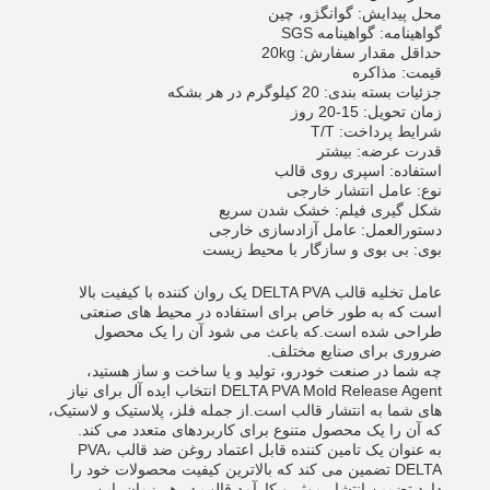
محل پیدایش: گوانگژو، چین
گواهینامه: گواهینامه SGS
حداقل مقدار سفارش: 20kg
قیمت: مذاکره
جزئیات بسته بندی: 20 کیلوگرم در هر بشکه
زمان تحویل: 15-20 روز
شرایط پرداخت: T/T
قدرت عرضه: بیشتر
استفاده: اسپری روی قالب
نوع: عامل انتشار خارجی
شکل گیری فیلم: خشک شدن سریع
دستورالعمل: عامل آزادسازی خارجی
بوی: بی بوی و سازگار با محیط زیست
عامل تخلیه قالب DELTA PVA یک روان کننده با کیفیت بالا
است که به طور خاص برای استفاده در محیط های صنعتی
طراحی شده است.که باعث می شود آن را یک محصول
ضروری برای صنایع مختلف.
چه شما در صنعت خودرو، تولید و یا ساخت و ساز هستید،
DELTA PVA Mold Release Agent انتخاب ایده آل برای نیاز
های شما به انتشار قالب است.از جمله فلز، پلاستیک و لاستیک،
که آن را یک محصول متنوع برای کاربردهای متعدد می کند.
به عنوان یک تامین کننده قابل اعتماد روغن ضد قالب PVA،
DELTA تضمین می کند که بالاترین کیفیت محصولات خود را
دارد.تضمین انتشار موثر و کارآمد قالب در هر زمان. این