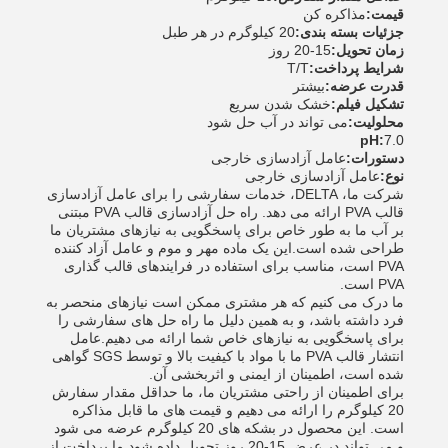
قیمت:
مذاکره کن
جزئیات بسته بندی:
20 کیلوگرم در هر طبل
زمان تحویل:
15-20 روز
شرایط پرداخت:
T/T
قدرت عرضه:
بیشتر
تشکيل فيلم:
خشک شدن سریع
محلولیت:
می تواند در آب حل شود
pH:
7.0
دستورات:
عامل آزادسازی خارجی
نوع:
عامل آزادسازی خارجی
شرکت ما، DELTA، خدمات سفارشی را برای عامل آزادسازی
قالب PVA ارائه می دهد. راه حل آزادسازی قالب PVA مبتنی
بر آب ما به طور خاص برای پاسخگویی به نیازهای مشتریان ما
طراحی شده است.این یک ماده مهر و موم و عامل آزاد کننده
PVA است، مناسب برای استفاده در فرایندهای قالب گذاری
PVA است.
ما درک می کنیم که هر مشتری ممکن است نیازهای منحصر به
فرد داشته باشد، و به همین دلیل ما راه حل های سفارشی را
برای پاسخگویی به نیازهای خاص شما ارائه می دهیم.عامل
انتشار قالب PVA ما با مواد با کیفیت بالا و توسط SGS گواهی
شده است، اطمینان از ایمنی و اثربخشی آن.
برای اطمینان از راحتی مشتریان ما، ما حداقل مقدار سفارش
20 کیلوگرم را ارائه می دهیم و قیمت های ما قابل مذاکره
است. این محصول در بشکه های 20 کیلوگرم عرضه می شود
و می تواند در عرض 15-20 روز تحویل داده شود.ما پرداخت از