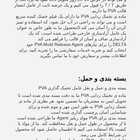
طریق T / T را قبول می کنیم و یک عرضه ثابت از عامل انتشار
قالب PVA ما داریم.
ماده ی تخمک زدایی PVA ما دارای یک فیلم خشک کننده سریع
است و می تواند به راحتی در آب حل شود، که استفاده و تمیز
کردن آن را آسان می کند.0محصول ما به طور خاص به عنوان
یک عامل آزادسازی خارجی طراحی شده است، که یک
آزادسازی صاف و آسان از قالب را فراهم می کند.
DELTA را برای نیازهای PVA Mold Release Agent خود
انتخاب کنید و تجربه خدمات سفارشی ما را تجربه کنید. برای
اطلاعات بیشتر و سفارش خود با ما تماس بگیرید.
بسته بندی و حمل:
بسته بندی و حمل و نقل عامل تخمک گذاری PVA
ماده ی تخمک زدایی PVA ما به دقت بسته بندی شده است تا
تحویل ایمن به مشتریان ما تضمین شود. هر بطری از ماده ی
تخمک زدایی PVA به طور ایمن مهر و موم شده و برای
شناسایی آسان برچسب گذاری شده است.
بسته بندی برای PVA مولد ریلیز Agent ما طراحی شده است
تا از محصول در طول حمل و نقل محافظت کند. ما از مواد با
کیفیت بالا استفاده می کنیم تا اطمینان حاصل شود که محصول
در شرایط کامل می رسد.