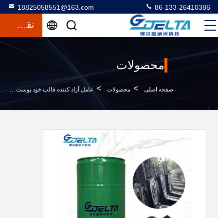
18825058551@163.com
86-133-26410386
نقل قول
محصولات
>
>
>
صفحه اصلی
محصولات
عامل آزاد کننده قالب خود پوست