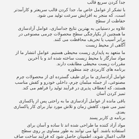
جدا کردن سریع قالب
با تشکر از عوامل خاص ما، جدا کردن قالب سریعتر و کارآمدتر
است، که منجر به افزایش سرعت تولید می شود.
حفاظت از سطح
علاوه بر دستیابی به بهترین نتایج جداسازی، عوامل آزادسازی
ما همچنین از یکپارچگی سطح محصولات چرمی مصنوعی در
برابر آسیب یا تحریف محافظت می کنند.
آگاهی از محیط زیست
ما متعهد به پایداری زیست محیطی هستیم. عوامل انتشار ما از
مواد سازگار با محیط زیست ساخته شده اند و با آخرین
مقررات زیست محیطی مطابقت دارند.
برنامه های کاربردی چند منظوره
عوامل آزادسازی ما برای طیف گسترده ای از محصولات چرم
مصنوعی، از جمله مبلمان چرم، داخلی خودرو و کفش مناسب
هستند، که انعطاف پذیری در فرآیند تولید را فراهم می کند.
تمیز کردن آسان
باقی مانده از عوامل آزادسازی ما به راحتی پس از پاکسازی
تمیز می شود، کاهش زمان و تلاش مورد نیاز برای کار پاکسازی
بعدی.
برنامه ی کاربر پسند
مواد آزاد کننده ما طراحی شده اند تا ساده و آسان برای
استفاده باشند. آنها می توانند به طور مساوی بر روی سطح
قالب اعمال شوند، اطمینان حاصل شود که فرآیند ساخت صاف