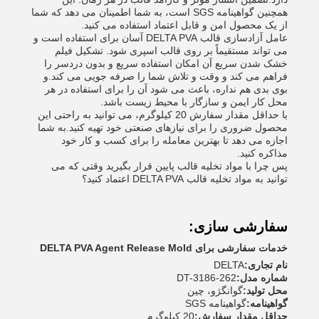
همچنین گواهینامه SGS است، به شما اطمینان می دهد که شما
از یک محصول امن و قابل اعتماد استفاده می کنید.
عامل آزادسازی قالب DELTA PVA آسان برای استفاده است و
می تواند مستقیماً بر روی قالب اسپری شود. تشکیل فیلم
خشک شدن سریع آن امکان استفاده سریع و بدون دردسر را
فراهم می کند و وقت و تلاش شما را صرفه جویی می کند.و
بوی بدی هم نداره، باعث می شود آن را برای استفاده در هر
محل کار ایمن و سازگار با محیط زیست باشد.
با حداقل مقدار سفارش 20 کیلوگرم، می توانید به راحتی این
محصول ضروری را برای نیازهای صنعتی خود تهیه کنید.به شما
اجازه می دهد تا بهترین معامله را برای کسب و کار خود
مذاکره کنید.
پس چرا با مواد تخلیه قالب پایین قرار بگیرید وقتی که می
توانید به مواد تخلیه قالب DELTA PVA اعتماد کنید؟
سفارشی سازی:
خدمات سفارشی برای DELTA PVA Agent Release Mold
نام تجاری:
DELTA
شماره مدل:
DT-3186-262
محل تولید:
گوانگژو، چین
گواهینامه:
گواهینامه SGS
حداقل مقدار سفارش:
20 کیلوگرم