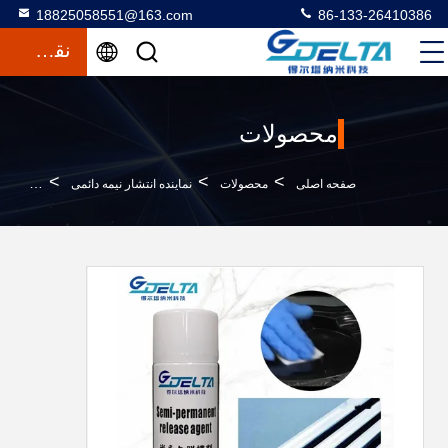
18825058551@163.com
86-133-26410386
نقل قول
محصولات
>
>
>
صفحه اصلی
محصولات
نماینده انتشار نیمه دائمی
عامل آز