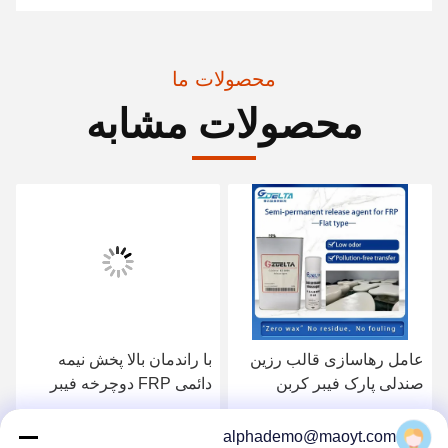
محصولات ما
محصولات مشابه
عامل رهاسازی قالب رزین
با راندمان بالا پخش نیمه
صندلی پارک فیبر کربن
دائمی FRP دوچرخه فیبر
کربن
بهترین قیمت را دریافت کنید
بهترین قیمت را دریافت کنید
alphademo@maoyt.com