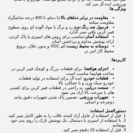
ورزشی ایده آل می کند.
ویژگی ها:
مقاومت در برابر دماهای بالا:
با دماي تا 400 درجه سانتيگراد
مقاومت ميکنه
فرمول ضد رنگ:
هيچ رد و برگ يا مواد آلوده اي روي سطوح
فيبر کربن باقي نمي گذارد.
استفاده آسان:
مناسب برای روش های اسپری یا پاک کردن،
ارائه پوشش مداوم و برداشتن آسان.
دوستانه به محیط زیست:
کم VOC و بدون حلال، ترویج
محیط کار امن تر.
کاربردها:
اجزای هوافضا
: برای قطعات بزرگ و کوچک فیبر کربن در
ساخت هواپیما مناسب است.
قطعات خودرو
: ایده آل برای استفاده در تولید قطعات
خودرو سبک وزن و با عملکرد بالا.
صنعت دریایی
: به راحتی در قطعات فیبر کربن برای کشتی
های با سرعت بالا آزاد می شود.
تجهیزات ورزشی
: تضمین پاک شدن تجهیزات دقیق مانند
دوچرخه و اسکی.
دستورالعمل استفاده:
قبل از استفاده از عامل آزاد کننده، قالب را به طور کامل تمیز کنید.
با استفاده از اسپری یا دستمال، یک پوشش نازک را روی بدن خود
بپوشانید.
قبل از استفاده 15 دقیقه صبر کنید.