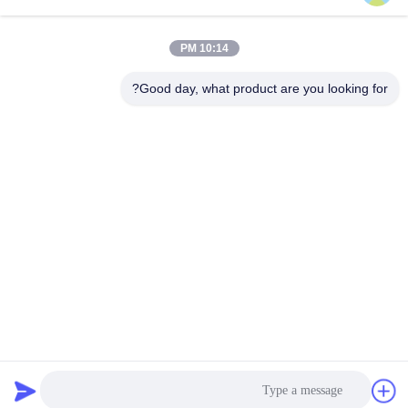
10:14 PM
Good day, what product are you looking for?
GUANGZHOU DELTA TECHNOLOGY CO.,
LTD.
18825058551@163.com
86-133-26410386
502، ساختمان B، بندر خلاق Chaoyun، خیابان Xingye، Nancun،
منطقه Panyu، شهر گوانگژو، استان گوانگدونگ
چین با کیفیت خوب عامل رهاسازی قالب پلی اورتان تامین کننده. حق چاپ © 2023-
2026 Guangzhou Delta Technology Co., Ltd. . تمامی حقوق محفوظ است.