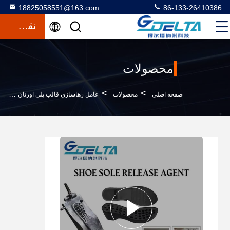
18825058551@163.com
86-133-26410386
نقل قول
محصولات
>
>
>
صفحه اصلی
محصولات
عامل رهاسازی قالب پلی اورتان