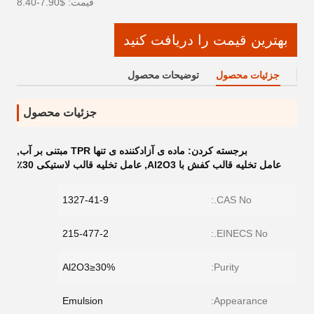
قیمت: $7.90-8.40
بهترین قیمت را دریافت کنید
جزئیات محصول
توضیحات محصول
جزئیات محصول
برجسته کردن:
ماده ی آزادکننده ی تنها TPR مبتنی بر آب
,
عامل تخلیه قالب کفش با Al2O3
,
عامل تخلیه قالب لاستیکی 30٪
1327-41-9
CAS No.:
215-477-2
EINECS No.:
Al2O3≥30%
Purity:
Emulsion
Appearance: