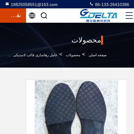
18825058551@163.com
86-133-26410386
نقل قول
محصولات
>
>
>
صفحه اصلی
محصولات
عامل رهاسازی قالب لاستیکی
عامل آز