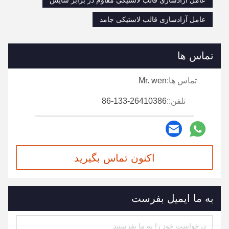
عامل آزادسازی قالب لاستیکی مقاوم در برابر سایش
عامل آزادسازی قالب لاستیکی جامد
تماس ها
تماس ها:
Mr. wen
تلفن::
86-133-26410386
اکنون تماس بگیرید
به ما ایمیل بفرست