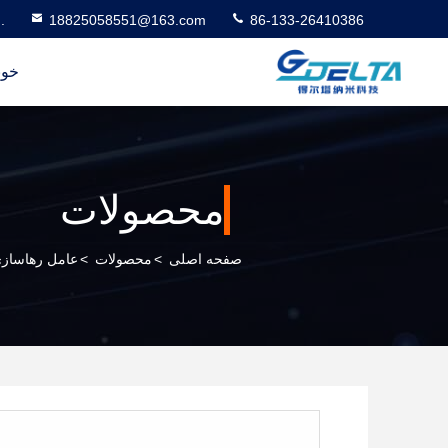
.
18825058551@163.com
86-133-26410386
خون
محصولات
صفحه اصلی
>
محصولات
>
عامل رهاسازی