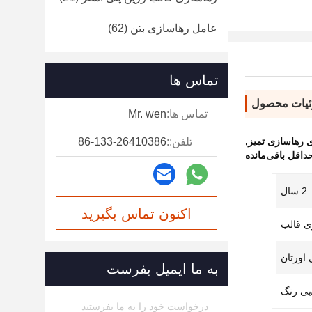
عامل رهاسازی بتن
(62)
تماس ها
یات محصول
تماس ها:
Mr. wen
ی رهاسازی تمیز
,
تلفن::
86-133-26410386
داقل باقی‌مانده
2 سال
اکنون تماس بگیرید
ی قالب
 اورتان
به ما ایمیل بفرست
بی رنگ