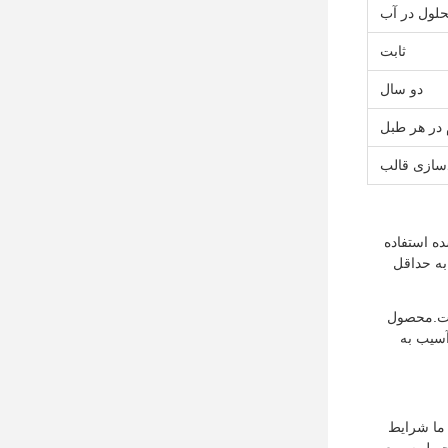
لول در آب
ثابت
دو سال
سازی قالب
ده استفاده
به حداقل
است.محصول
آسیب به
ارش 20 کیلوگرم عرضه می شود. ما شرایط