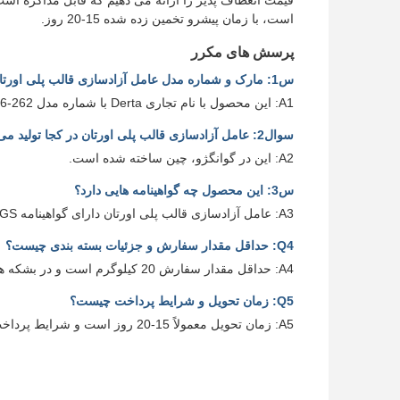
است، با زمان پیشرو تخمین زده شده 15-20 روز.
پرسش های مکرر
س1: مارک و شماره مدل عامل آزادسازی قالب پلی اورتان چیست؟
A1: این محصول با نام تجاری Derta با شماره مدل DT-3186-262 شناخته شده است.
سوال2: عامل آزادسازی قالب پلی اورتان در کجا تولید می شود؟
A2: این در گوانگژو، چین ساخته شده است.
س3: این محصول چه گواهینامه هایی دارد؟
A3: عامل آزادسازی قالب پلی اورتان دارای گواهینامه SGS است.
Q4: حداقل مقدار سفارش و جزئیات بسته بندی چیست؟
A4: حداقل مقدار سفارش 20 کیلوگرم است و در بشکه های 20 کیلوگرم بسته بندی می شود.
Q5: زمان تحویل و شرایط پرداخت چیست؟
A5: زمان تحویل معمولاً 15-20 روز است و شرایط پرداخت T / T (تحویل تلگراف) است.