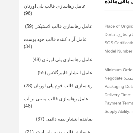
 باقی‌مانده
عامل رهاسازی قالب پلی اورتان
(96)
Place of Origi
عامل رهاسازی قالب لاستیکی
(59)
ام تجاری: Derta
عامل آزاد کننده قالب خود پوست
(34)
Model Number
عامل رهاسازی پلی اورتان
(48)
Minimum Order
عامل انتشار فایبرگلاس
(55)
ت: Negotiate
رهاسازی قالب فوم پلی اورتان
(28)
Packaging Deta
Delivery Time:
عامل رهاسازی قالب مبتنی بر آب
Payment Terms
(48)
Supply Ability:
نماینده انتشار نیمه دائمی
(37)
رهاسازی قالب رزین پلی استر
(21)