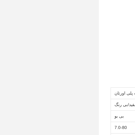
پلی اورتان
فید/بی رنگ
بی بو
7.0-80