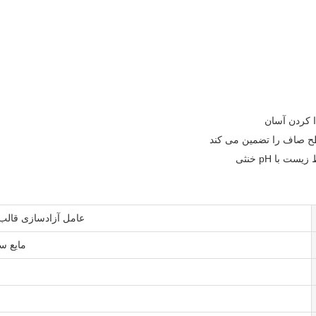
ا کردن آسان
سطح صاف را تضمین می کند
 با pH خنثی
عامل آزادسازی قالب 
مایع س