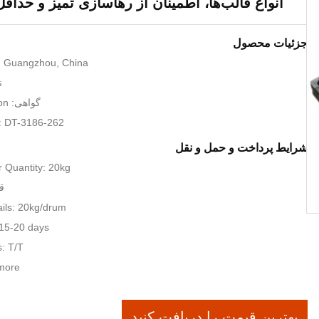
انواع قالب‌ها، اطمینان از رهاسازی تمیز و حداقل
جزئیات محصول
n: Guangzhou, China
ن
گواهی: SGS Certification
: DT-3186-262
شرایط پرداخت و حمل و نقل
 Quantity: 20kg
قیم
ils: 20kg/drum
 15-20 days
: T/T
 more
بهترین قیمت را دریافت کنید