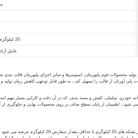
مح
20 کیلوگرم در هر طبل
عامل آزاد
تولید محصولات فوم پلیوریتان، استومرها و سایر اجزای پلیوریتان قالب بندی ش
لی اورتان از قالب را تسهیل کند.، به طور قابل توجهی کاهش زمان تولید و 
انند خودرو، مبلمان، کفش و بسته بندی، که در آن دقت و کارایی بسیار مهم 
ال می شود.، اطمینان از پایان سطح صاف بر روی محصولات نهایی و جلوگیری از 
درتا پلی اورتان مولد ریلیز ایجنتی (مدل DT-3186-262) در بشکه های 20 کیلوگرم با حداقل مقدار سف