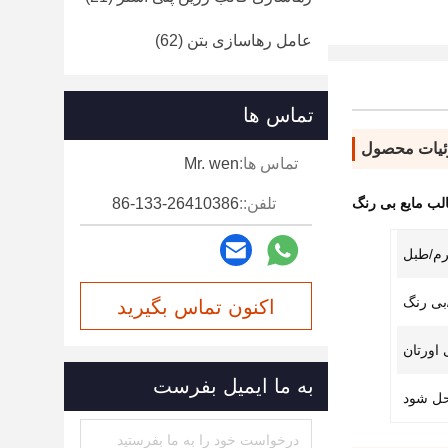
عامل رهاسازی بتن
(62)
تماس ها
یات محصول
تماس ها:
Mr. wen
لب مایع بی رنگ
تلفن::
86-133-26410386
بی رنگ
اکنون تماس بگیرید
 اورتان
به ما ایمیل بفرست
حل شود