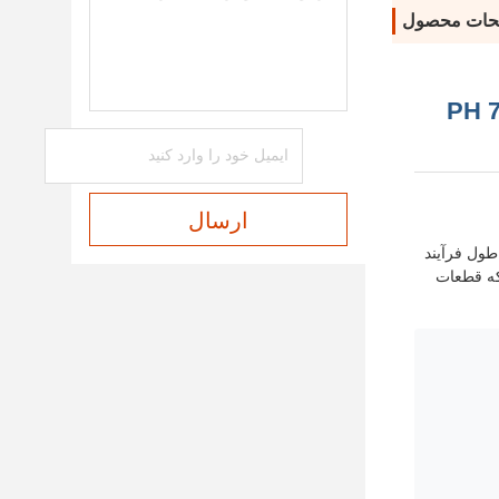
حات محصول
الب سفید مایع بی رنگ ارزش PH 7.0-8.0
ارسال
طول فرآیند
که قطعات