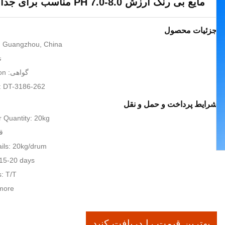
مایع بی رنگ ارزش PH 7.0-8.0 مناسب برای جداسازی قالب
جزئیات محصول
n: Guangzhou, China
ن
گواهی: SGS Certification
: DT-3186-262
شرایط پرداخت و حمل و نقل
 Quantity: 20kg
قیم
ils: 20kg/drum
 15-20 days
: T/T
 more
بهترین قیمت را دریافت کنید