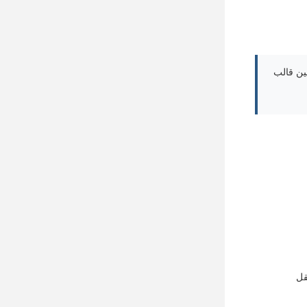
بین قالب
قل