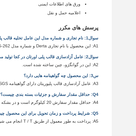
ورق های اطلاعات ایمنی
اعلامیه حمل و نقل
پرسش های مکرر
سوال1: نام تجاری و شماره مدل این عامل تخلیه قالب پلی اورتان چیست؟
A1: این محصول با نام تجاری Derta و شماره مدل DT-3186-262 شناخته شده است.
سوال2: عامل آزادسازی قالب پلی اورتان در کجا تولید می شود؟
A2: این در گوانگژو، چین ساخته شده است.
س3: این محصول چه گواهینامه هایی دارد؟
A3: عامل آزادسازی قالب پلیوریتان دارای گواهینامه SGS است.
Q4: حداقل مقدار سفارش و جزئیات بسته بندی چیست؟
A4: حداقل مقدار سفارش 20 کیلوگرم است و در بشکه های 20 کیلوگرم بسته بندی می شود.
Q5: شرایط پرداخت و زمان تحویل برای این محصول چیست؟
A5: پرداخت به طور معمول از طریق T / T انجام می شود و زمان تحویل 15 تا 20 روز است.